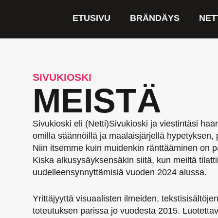
Siirry
sisältöön
ETUSIVU
BRÄNDÄYS
NET
SIVUKIOSKI
MEISTÄ
Sivukioski eli (Netti)Sivukioski ja viestintäsi ha
omilla säännöillä ja maalaisjärjellä hypetyksen, 
Niin itsemme kuin muidenkin ränttääminen on p
Kiska alkusysäyksensäkin siitä, kun meiltä tilatti
uudelleensynnyttämisiä vuoden 2024 alussa.
Yrittäjyyttä visuaalisten ilmeiden, tekstisisältöje
toteutuksen parissa jo vuodesta 2015. Luotettav