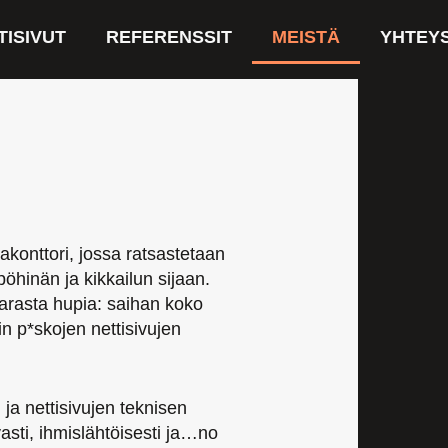
TISIVUT
REFERENSSIT
MEISTÄ
YHTEY
arakonttori, jossa ratsastetaan
pöhinän ja kikkailun sijaan.
arasta hupia: saihan koko
in p*skojen nettisivujen
n ja nettisivujen teknisen
asti, ihmislähtöisesti ja…no